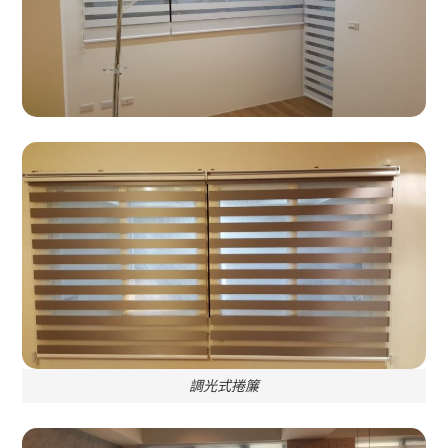
調光式捲簾