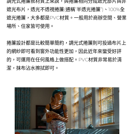
調光式捲簾就材質上來說，與捲簾相同分成遮光部片與非
遮光布片，透光不透視捲簾(通稱”半透光捲簾”)、100%全
遮光捲簾，大多都是PVC材質。一般用於商辦空間、營業
場所、住家皆可使用。
捲簾設計都是比較簡單簡約，調光式捲簾則可投過布片上
的網紗即可看到窗外功能性更加，因此近年來蠻受好評
的，可運用在任何風格上做搭配。PVC材質非常易於清
潔，抹布沾水擦拭即可。