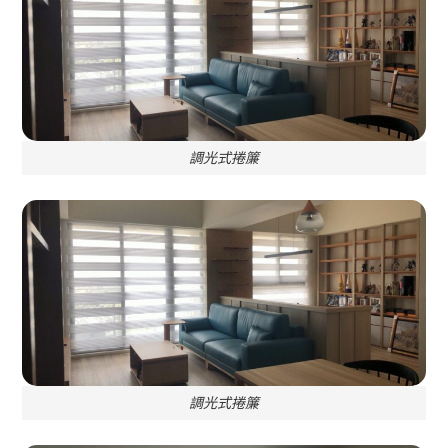
調光式捲簾
調光式捲簾